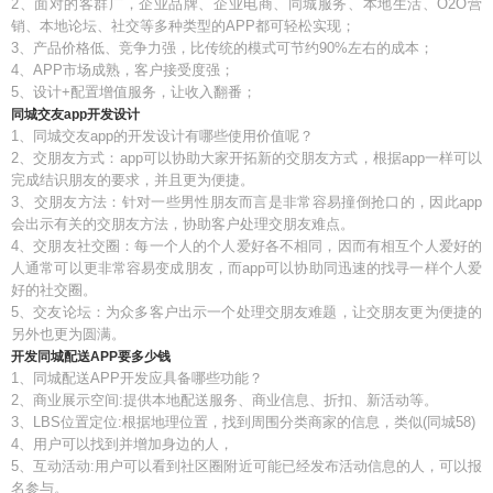
2、面对的客群广，企业品牌、企业电商、同城服务、本地生活、O2O营
销、本地论坛、社交等多种类型的APP都可轻松实现；
3、产品价格低、竞争力强，比传统的模式可节约90%左右的成本；
4、APP市场成熟，客户接受度强；
5、设计+配置增值服务，让收入翻番；
同城交友app开发设计
1、同城交友app的开发设计有哪些使用价值呢？
2、交朋友方式：app可以协助大家开拓新的交朋友方式，根据app一样可以
完成结识朋友的要求，并且更为便捷。
3、交朋友方法：针对一些男性朋友而言是非常容易撞倒抢口的，因此app
会出示有关的交朋友方法，协助客户处理交朋友难点。
4、交朋友社交圈：每一个人的个人爱好各不相同，因而有相互个人爱好的
人通常可以更非常容易变成朋友，而app可以协助同迅速的找寻一样个人爱
好的社交圈。
5、交友论坛：为众多客户出示一个处理交朋友难题，让交朋友更为便捷的
另外也更为圆满。
开发同城配送APP要多少钱
1、同城配送APP开发应具备哪些功能？
2、商业展示空间:提供本地配送服务、商业信息、折扣、新活动等。
3、LBS位置定位:根据地理位置，找到周围分类商家的信息，类似(同城58)
4、用户可以找到并增加身边的人，
5、互动活动:用户可以看到社区圈附近可能已经发布活动信息的人，可以报
名参与。