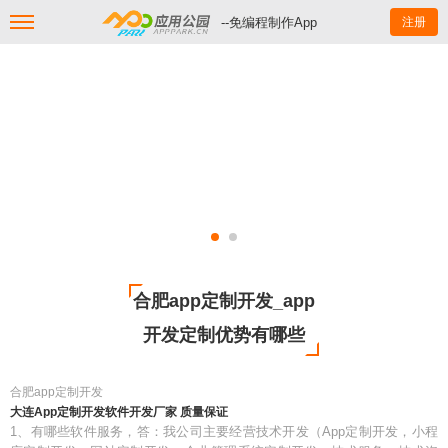
--免编程制作App
注册
合肥app定制开发_app
开发定制优势有哪些
合肥app定制开发
大连App定制开发软件开发厂家 质量保证
1、有哪些软件服务，答：我公司主要经营技术开发（App定制开发，小程