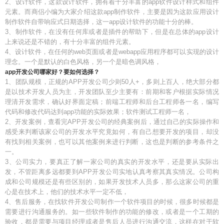
2、设计软件，这款设计软件，拥有着十分丰富的app软件设计样式和组件
元素。而商侣小编为大家介绍这款app制作软件，主要是因为这款应用设计
制作软件自带响应式日期选择，这一app设计软件的功能十分的棒。
3、制作软件，在没有任何库或者是插件的帮助下，但是在总体的app设计
上来说还是不错的，有十分丰富的组件元素。
4、设计软件，在任何的web页面或者是webapp应用程序都可以实现的设计
理念。一个是默认的白色风格，另一个是暗色调风格，
app开发公司哪家好？要如何选择？
1、团队规模，正规的APP开发公司少则50人+，多则上百人，绝大部分都
是以技术开发人员为主，开发团队至少主要有：前期和客户根据实际情况
理清开发需求，确认好界面定稿；前端工程师和后台工程师各一名，编写
代码和修改代码达到app功能的实际效果；软件测试工程师一名，
2、开发案例，查看完APP开发公司的经典案例后，通过自己的实际操作和
感受来判断该家公司的开发水平究竟如何，有自己想要开发的项目，却没
有找到相关案例，也可以其他案例来进行判断，这也是判断的参考条件之
一。
3、公司实力，要真正了解一家公司的真实的开发水平，还是要从实际出
发，不管距离多远都要到APP开发公司实地认真考察其真实情况。公司构
成和公司规模还是有些区别的，如果开发技术人员多，那么这家公司的重
心是在技术上，他们的技术水平一定不低，
4、售后服务，在找软件开发公司制作一个软件项目的时候，很多时候都是
需要进行沟通服务的。如一些软件制作的功能的修改，或者是一个工期的
验收，都是需要与项目经理或者是售后人员进行沟通交流，这样在对于软