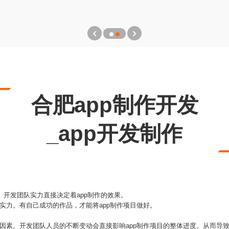
合肥app制作开发
_app开发制作
。开发团队实力直接决定着app制作的效果。
实力。有自己成功的作品，才能将app制作项目做好。
因素。开发团队人员的不断变动会直接影响app制作项目的整体进度。从而导