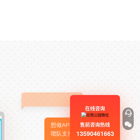
在线咨询
售前咨询热线
想做APP，但没有技术
13590461663
团队支持