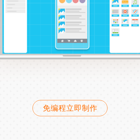
免编程立即制作