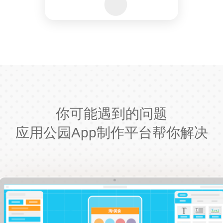
你可能遇到的问题
应用公园App制作平台帮你解决