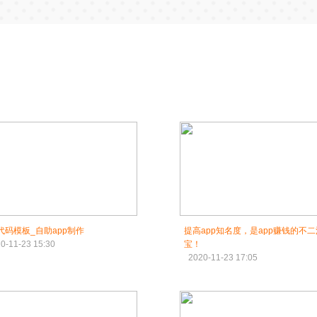
p代码模板_自助app制作
提高app知名度，是app赚钱的不二
0-11-23 15:30
宝！
2020-11-23 17:05