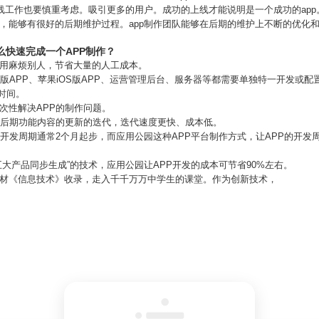
上线工作也要慎重考虑。吸引更多的用户。成功的上线才能说明是一个成功的app
，能够有很好的后期维护过程。app制作团队能够在后期的维护上不断的优化和
么快速完成一个APP制作？
不用麻烦别人，节省大量的人工成本。
卓版APP、苹果iOS版APP、运营管理后台、服务器等都需要单独特一开发或配
时间。
次性解决APP的制作问题。
，后期功能内容的更新的迭代，迭代速度更快、成本低。
，开发周期通常2个月起步，而应用公园这种APP平台制作方式，让APP的开
五大产品同步生成”的技术，应用公园让APP开发的成本可节省90%左右。
教材《信息技术》收录，走入千千万万中学生的课堂。作为创新技术，