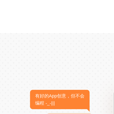
有好的App创意，但不会
编程 -_-|||