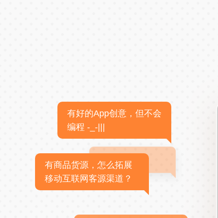
有好的App创意，但不会
编程 -_-|||
有商品货源，怎么拓展
移动互联网客源渠道？