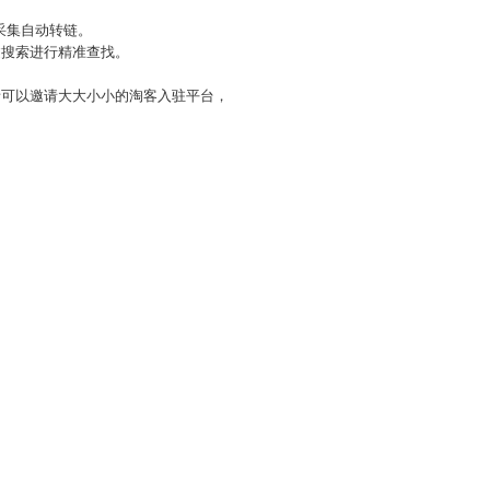
采集自动转链。
过搜索进行精准查找。
者可以邀请大大小小的淘客入驻平台，