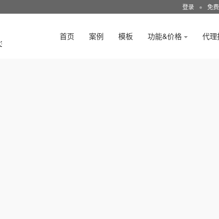
登录
●
免费
首页
案例
模板
功能&价格
代理
3