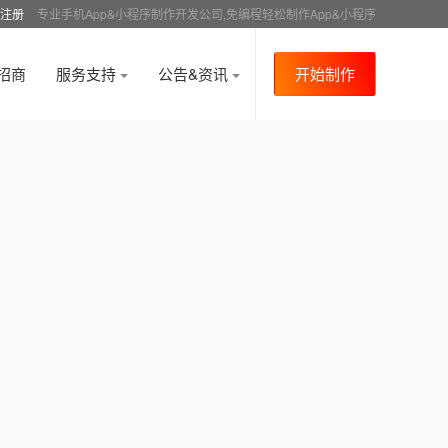
注册
专业手机App&小程序制作开发公司,免编程轻松制作App&小程序
招商
服务支持
公告&资讯
开始制作