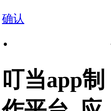
确认
叮当app制
作平台_应