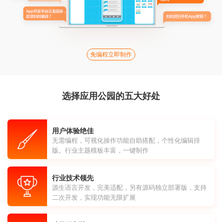
免编程立即制作
选择应用公园的五大好处
用户体验绝佳
无需编程，可视化操作功能自助搭配，个性化编辑排
版。行业主题模板丰富，一键制作
行业技术领先
源生语言开发，完美适配，另有源码独立部署版，支持
二次开发，实现功能无限扩展