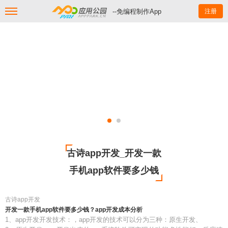
--免编程制作App
注册
古诗app开发_开发一款
手机app软件要多少钱
古诗app开发
开发一款手机app软件要多少钱？app开发成本分析
1、app开发开发技术：，app开发的技术可以分为三种：原生开发、