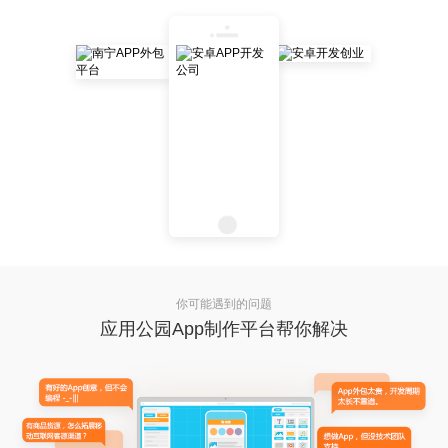
你可能遇到的问题
应用公园App制作平台帮你解决