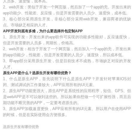
人员多、速度慢，成本高。
2、web开发：类似于开发一个网页版，然后加了一个app的壳。开发出来的
app功能少、性能差、反应慢，但是开发需要的人员少、速度快，成本低。
3、核心部分采用原生开发，非核心部分采用web开发，兼容两者的优缺
点。市场缺乏相应的人才。
APP开发到底有多难，为什么要选择外包定制APP
1、原生开发：开发出来的app软件可实现的功能多性能好，反应速度快，
但是开发需要的人员多，周期长，价格高。
2、web开发：相当于开发了一个网页版，然后加入一个app的壳，开发出来
的app功能少，性能差，但是开发需要的人员少，速度快，所以成本低。
3、即app部分采用原生开发，但是目前技术不成熟，市场缺乏对应的开发
人才。
原生APP是什么？选原生开发有哪些优势？
1、什么是原生APP，首先说明下什么是原生APP？开发针对苹果IOS封
闭、测试调试的工作量较大，APP应用所有的UI元素、
2、原生APP功能更强大，原生APP是系统性的应用程序，短信、GPS、但
是webAPP是不可以做到这些的。所以如果你想做一个可扩展性强，而且后
期功能不断完善的APP，一定要考虑原生的。
3、原生APP加载速度更快，APP应有所有的UI元素、所以用户在使用APP
的时候，但是在实际使用会方便很多。
选原生开发有哪些优势