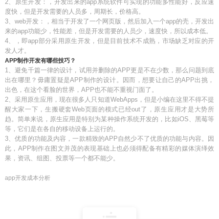
2、原生开发：，开发出来的app系统软件可实现的功能多性能好，反应速
度快，但是开发需要的人员多，周期长，价格高。
3、web开发：，相当于开发了一个网页版，然后加入一个app的壳，开发出
来的app功能少，性能差，但是开发需要的人员少，速度快，所以成本低。
4、，即app部分采用原生开发，但是目前技术不成熟，市场缺乏对应的开
发人才。
APP制作开发有哪些技巧？
1、避免千篇一律的设计，试用并删除的APP更是不在少数，那么问题到底
出在哪里？毋庸置疑是APP制作的设计。因而，想要让自己的APP出挑，
出色，在这个看脸的世界，APP也不能不重视门面了。
2、采用原生应用，现在很多人只知道WebApps，但是小编在这里不得不提
醒大家一下，生搬硬套Web页面的模式已经out了，原生应用才是大势所
趋。简单来说，原生应用是特别为某种操作系统开发的，比如iOS、黑莓等
等，它们是在各自的移动设备上运行的。
3、优质的功能及内容，一款精致的APP自然少不了优质的功能与内容。因
此，APP制作在图文并茂的表现基础上也必须得配备有精彩的媒体演绎效
果，资讯、组图、投票等一个都不能少。
app开发成本分析