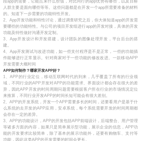
段app的需要，它能点来什么价值，对比同行的app优势有哪些，以及目标
人群主要是面向哪些等等。这些问题都是在开发一个app所需要准备的材料
的。知道下一步需要的功能特性开发。
2、App开发功能和特性讨论，通过调查研究之后，你大体知道app的开发需
要哪些的功能特性。与公司的项目开发组进行app的开发对接，具体的开发
功能及特性做好沟通开发定制。
3、App开发设计和开发搭建，设计团队的图像处理开发，平台后台的搭
建。
4、App开发测试与改进功能，如一些支付程序是不是正常，一些的功能插
件能够进行正常显示。针对商家对于一些功能的修改改进。一款移动APP
开发需要大概时间
APP如何制作？哪家开发APP好？
1、APP的行业定位，移动互联网时代的到来，几乎覆盖了所有的行业领
域，不同行业的APP开发对APP的功能需求、界面设计都会存在很大的差
异，因此APP开发的时间周期问题需要根据客户所在行业的市场情况定位
来推算，不同行业开发APP的时间长短可能会有很大差别。
2、APP的开发系统，开发一个APP需要多长的时间，还要看用户是基于什
么系统的去开发的APP应用，安卓系统，每个系统需要开发的时间周期都
会存在一定的差异。
3、APP的功能设计，APP的开发包括APP前端设计，后端整合、用户管理
等诸多方面的内容，如果只是简单展示型功能，展示企业的信息，APP功
能的开发要求比较简单，除了基本的展示功能外，还要有购物车、支付等
功能，因此这类APP的开发需要的时间会更长。