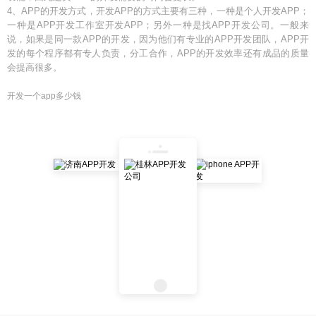
4、APP的开发方式，开发APP的方式主要有三种，一种是个人开发APP；
一种是APP开发工作室开发APP；另外一种是找APP开发公司。一般来
说，如果是同一款APP的开发，因为他们有专业的APP开发团队，APP开
发的每个程序都有专人负责，分工合作，APP的开发效率还有成品的质量
会提高很多。
开发一个app多少钱