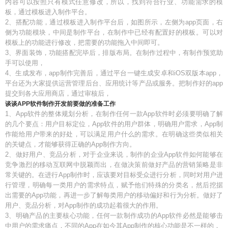
内容可以按照只有模式任意修改，所以，找到符合行业、功能需求的模
板，通过模板进入制作平台。
2、搭配功能，通过模板进入制作平台后，如图所示，左侧为app页面，右
侧为功能模块，中间是制作平台，在制作中已经有配置好的模板。可以对
模板上的功能进行修改，把需要的功能拖入中间即可。
3、界面装饰，功能搭配完毕后，排版布局。在制作过程中，有制作预览助
手可以使用，
4、生成发布，app制作完善后，通过平台一键生成安卓和iOS双版本app，
平台还为大家提供运营管理后台、应用统计等产品或服务。把制作好的app
提交到各大应用商店，通过审核后，
谈谈APP软件制作开发前要做的准备工作
1、App软件的整体规划分析，在制作任何一款App软件时必须要明确了解
的几个要点：用户目标定位，App软件的用户群体，明确用户需求，App制
作能给用户带来的好处，可以满足用户什么的需求。在明确这些类似相关
的关键点，才能够获得正确的App制作方向。
2、做好用户、竞品分析，对于企业来说，制作的企业App软件如何能够在
竞争激烈的移动互联网中脱颖而出，在做决策前做好产品的营销策略是非
常关键的。在进行App制作时，应该要对目标受众进行分析，同时对用户进
行管理，明确每一类用户的需求特点，赋予他们特殊的分类名，然后挖据
出需要的App功能，再进一步了解每类用户的移动偏好和行为分析。做好了
用户、竞品分析，对App制作的成功起着很大的作用。
3、明确产品的主要核心功能，任何一款制作成功的App软件必然是能够击
中用户的需求痛点，不同的App在如今其App制作的核心功能是不一样的，