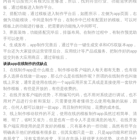
内容可以按照只有模式任意修改，所以，找到符合行业、功能需求的模
板，通过模板进入制作平台。
2、搭配功能，通过模板进入制作平台后，如图所示，左侧为app页面，右
侧为功能模块，中间是制作平台，在制作中已经有配置好的模板。可以对
模板上的功能进行修改，把需要的功能拖入中间即可。
3、界面装饰，功能搭配完毕后，排版布局。在制作过程中，有制作预览助
手可以使用，
4、生成发布，app制作完善后，通过平台一键生成安卓和iOS双版本app，
平台还为大家提供运营管理后台、应用统计等产品或服务。把制作好的app
提交到各大应用商店，通过审核后，
谈谈app在线制作的优缺点
1、在线制作app是什么概念，制作移动客户端的人每天都有无数，也有很
多人选择在线做一款app，那么什么是在线制作呢？所谓的在线制作也叫做
线上开发，通常是使用在线的一个app应用开发工具或是直接使用一套软件
制作模板，有些是开放的，有些是收费的。
2、在线开发客户端的优势，不用编写代码，也不用对系统进行调试，也不
用对产品进行分析和策划，只需要使用者懂得怎么使用电脑的鼠标，因
此，任何人都可以做好一款app，而且制作时间短，花费的成本低。
3、线上制作移动软件的不足，使用在线的模板制作app虽然过程简单、清
晰、明了，省时又省力，但是也有一些令人不是很满意的地方。在线开发
客户端应用使用的是开发好的模板，只有基本的一些功能，虽然有些平台
明确表示他们的模板有很多款，但其实都只是一款，只是app功能和栏目的
布局变了，没有实质的改变，无法在市场上获得更大的优势。这也是为什