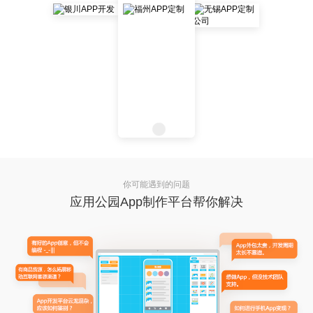
你可能遇到的问题
应用公园App制作平台帮你解决