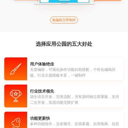
免编程立即制作
选择应用公园的五大好处
用户体验绝佳
无需编程，可视化操作功能自助搭配，个性化编辑排
版。行业主题模板丰富，一键制作
行业技术领先
源生语言开发，完美适配，另有源码独立部署版，支持
二次开发，实现功能无限扩展
功能更新快
多种功能组件，交友聊天、在线客服、自营电商、信息