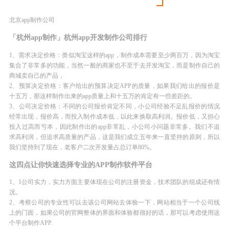
北京app制作公司
「杭州app制作」杭州app开发制作公司排行
1、需求决定价格：类似淘宝这样的app，制作成本需要至少两百万，因为淘宝
集合了非常多的功能，当然一般的商家也不至于去开发淘宝，而是制作自己的
商城卖自己的产品，
2、预算决定价格：客户给出的预算决定APP的质量，如果我们给出的报价是
十五万，那这样制作出来的app质量上和十五万的肯定有一些差距的。
3、公司决定价格：不同的公司报价肯定不同，小公司经验不足乱报价的情况
经常出现，报价高，而投入制作成本低，以此来换取高利润。报价低，又担心
投入过高而亏本，因此制作出的app非常乱，小公司小问题非常多。我们不追
求高利润，但追求高质量的产品，这是我们成立五年来一直坚持的原则，所以
我们坚持到了现在，老客户二次开发量占总订单80%。
这四点让你快速选择专业的APP制作软件平台
1、1公司实力，实力方面主要体现在公司的注册资金，技术团队的组成还有情
况。
2、考察公司的专业性可以去该公司网站去体验一下，网站相当于一个公司线
上的门面，如果公司的官网整体的界面和体验都很好的话，那可以考虑使用这
个平台制作APP.