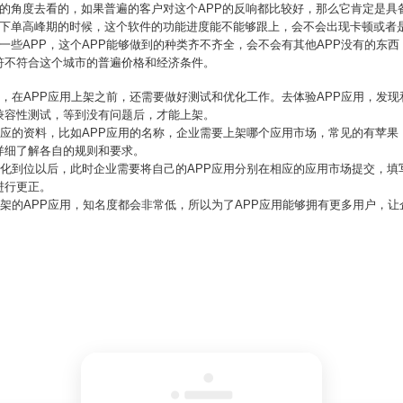
户的角度去看的，如果普遍的客户对这个APP的反响都比较好，那么它肯定是具
些下单高峰期的时候，这个软件的功能进度能不能够跟上，会不会出现卡顿或者
一些APP，这个APP能够做到的种类齐不齐全，会不会有其他APP没有的东西
符不符合这个城市的普遍价格和经济条件。
然，在APP应用上架之前，还需要做好测试和优化工作。去体验APP应用，发
兼容性测试，等到没有问题后，才能上架。
想应的资料，比如APP应用的名称，企业需要上架哪个应用市场，常见的有苹果
详细了解各自的规则和要求。
优化到位以后，此时企业需要将自己的APP应用分别在相应的应用市场提交，填
进行更正。
上架的APP应用，知名度都会非常低，所以为了APP应用能够拥有更多用户，