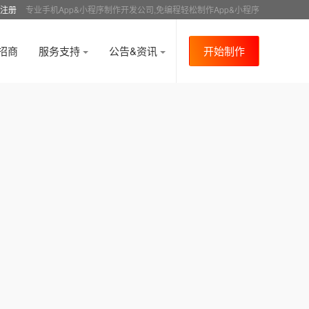
注册
专业手机App&小程序制作开发公司,免编程轻松制作App&小程序
招商
服务支持
公告&资讯
开始制作