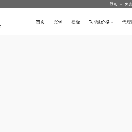
登录
●
免费
首页
案例
模板
功能&价格
代理
3