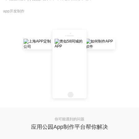
app开发制作
你可能遇到的问题
应用公园App制作平台帮你解决