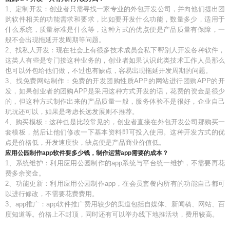
1、定制开发：创业者只需寻找一家专业的外包开发公司，并向他们提出团
购软件相关的功能需求和要求，比如要开发什么功能，数量多少，适用于
什么系统，质量标准是什么等，这种方式的优点便是产品质量有保障，一
般不会出现拖延开发周期等问题。
2、找私人开发：现在社会上有很多技术成员会私下帮别人开发各种软件，
这类人有些是专门接这种业务的，创业者如果认识此类技术工作人员那么
也可以外包给他们做，不过也有缺点，容易出现拖延开发周期的问题。
3、找免费网站制作：免费的开发团购性质APP的网站进行团购APP的开
发，如果创业者的团购APP是采用这种方式开发的话，花费的资金是很少
的，但这种方式制作出来的产品质量一般，服务体验不是很好，企业自己
玩玩还可以，如果是考虑长远发展则不推荐。
4、购买模板：这种也是比较常见的，创业者直接在外包开发公司那购买一
套模板，然后让他们修改一下基本资料即可投入使用。这种开发方式的优
点是价格低，开发速度快，缺点便是产品商业价值低。
应用公园制作app软件要多少钱，制作运营app需要的成本？
1、系统维护：利用应用公园制作的app系统与平台统一维护，不需要再花
费多余资金。
2、功能更新：利用应用公园制作app，在会员套餐内所有的功能自己都可
以进行修改，不需要花费费用。
3、app推广：app软件推广费用较少的渠道包括自媒体、新闻稿、网站、百
度知道等。价格上不封顶，同时还有可以举办线下地推活动，费用较高。