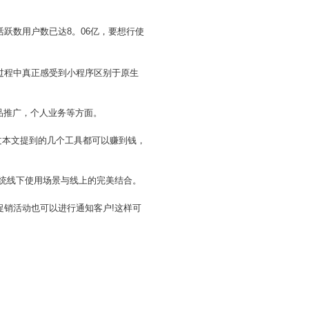
跃数用户数已达8。06亿，要想行使
过程中真正感受到小程序区别于原生
产品推广，个人业务等方面。
过本文提到的几个工具都可以赚到钱，
传统线下使用场景与线上的完美结合。
促销活动也可以进行通知客户!这样可