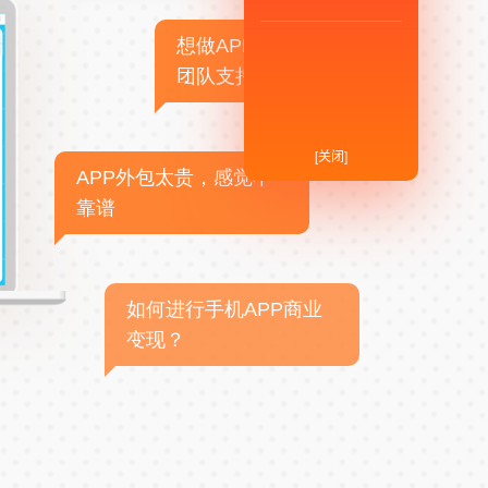
想做APP，但没有技术
团队支持
[关闭]
APP外包太贵，感觉不
靠谱
如何进行手机APP商业
变现？