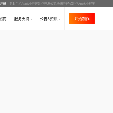
注册
专业手机App&小程序制作开发公司,免编程轻松制作App&小程序
招商
服务支持
公告&资讯
开始制作