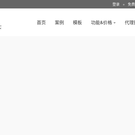
登录
●
免费
首页
案例
模板
功能&价格
代理
3