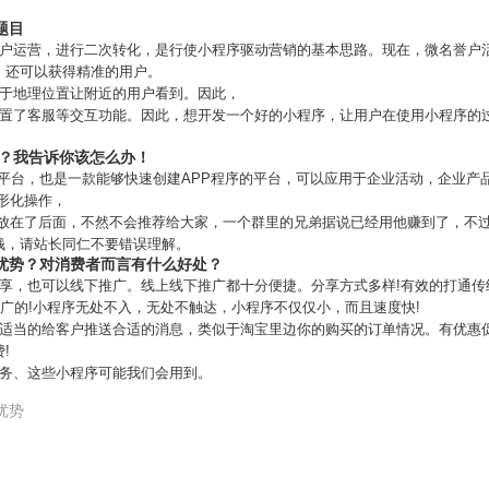
题目
户运营，进行二次转化，是行使小程序驱动营销的基本思路。现在，微名誉户活
，还可以获得精准的用户。
基于地理位置让附近的用户看到。因此，
设置了客服等交互功能。因此，想开发一个好的小程序，让用户在使用小程序的
p？我告诉你该怎么办！
PP平台，也是一款能够快速创建APP程序的平台，可以应用于企业活动，企业
图形化操作，
个放在了后面，不然不会推荐给大家，一个群里的兄弟据说已经用他赚到了，不
钱，请站长同仁不要错误理解。
优势？对消费者而言有什么好处？
分享，也可以线下推广。线上线下推广都十分便捷。分享方式多样!有效的打通
推广的!小程序无处不入，无处不触达，小程序不仅仅小，而且速度快!
能适当的给客户推送合适的消息，类似于淘宝里边你的购买的订单情况。有优惠
!
服务、这些小程序可能我们会用到。
优势