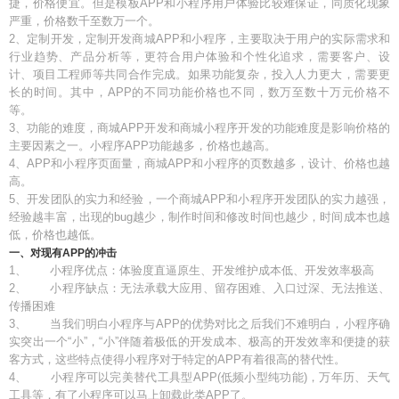
捷，价格便宜。但是模板APP和小程序用户体验比较难保证，同质化现象
严重，价格数千至数万一个。
2、定制开发，定制开发商城APP和小程序，主要取决于用户的实际需求和
行业趋势、产品分析等，更符合用户体验和个性化追求，需要客户、设
计、项目工程师等共同合作完成。如果功能复杂，投入人力更大，需要更
长的时间。其中，APP的不同功能价格也不同，数万至数十万元价格不
等。
3、功能的难度，商城APP开发和商城小程序开发的功能难度是影响价格的
主要因素之一。小程序APP功能越多，价格也越高。
4、APP和小程序页面量，商城APP和小程序的页数越多，设计、价格也越
高。
5、开发团队的实力和经验，一个商城APP和小程序开发团队的实力越强，
经验越丰富，出现的bug越少，制作时间和修改时间也越少，时间成本也越
低，价格也越低。
一、对现有APP的冲击
1、 小程序优点：体验度直逼原生、开发维护成本低、开发效率极高
2、 小程序缺点：无法承载大应用、留存困难、入口过深、无法推送、
传播困难
3、 当我们明白小程序与APP的优势对比之后我们不难明白，小程序确
实突出一个“小”，“小”伴随着极低的开发成本、极高的开发效率和便捷的获
客方式，这些特点使得小程序对于特定的APP有着很高的替代性。
4、 小程序可以完美替代工具型APP(低频小型纯功能)，万年历、天气
工具等，有了小程序可以马上卸载此类APP了。