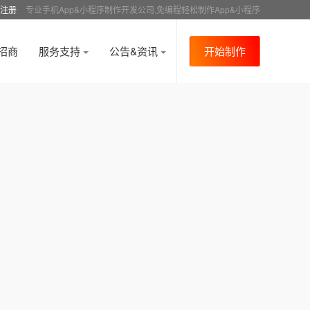
注册
专业手机App&小程序制作开发公司,免编程轻松制作App&小程序
招商
服务支持
公告&资讯
开始制作