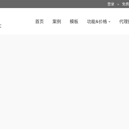
登录
●
免费
首页
案例
模板
功能&价格
代理
3