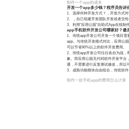
制作一个app的成本
开发一个app多少钱？程序员告诉
1、选择何种开发方式？，开发方式对
2、，自己组建开发团队开发或者交给
3、利用“应用公园”自助式App在线制
app手机软件开发公司哪家好？傻
1、传统app开发公司开发一个项目
app。与传统开发模式对比，应用
可以节省90%以上的软件开发费用。
2、传统app开发公司往往各自为战
象。而应用公园无代码软件开发平台，
通，不需要进行反复测试修改，所以
3、成熟功能模块自由组合，传统软件
制作一款手机app的费用怎么计算