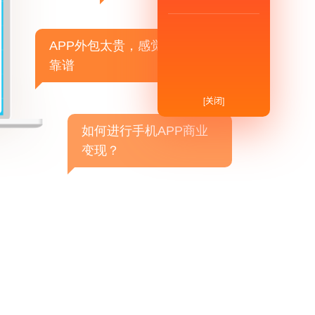
APP外包太贵，感觉不
靠谱
[关闭]
如何进行手机APP商业
变现？