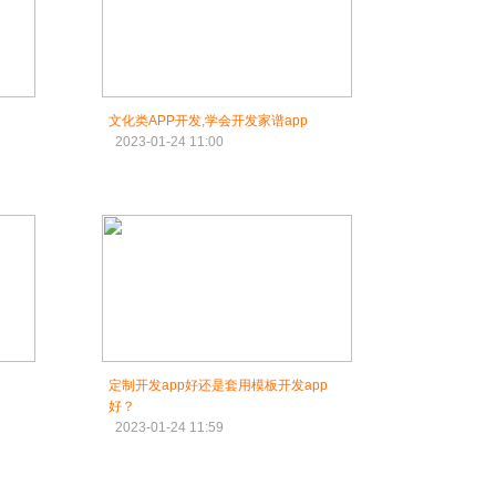
文化类APP开发,学会开发家谱app
2023-01-24 11:00
定制开发app好还是套用模板开发app
好？
2023-01-24 11:59