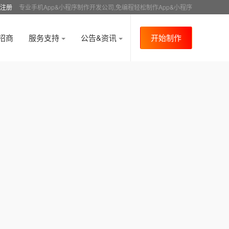
注册
专业手机App&小程序制作开发公司,免编程轻松制作App&小程序
招商
服务支持
公告&资讯
开始制作