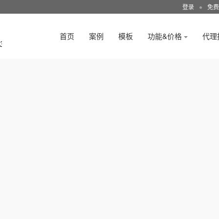
登录
●
免费
首页
案例
模板
功能&价格
代理
3