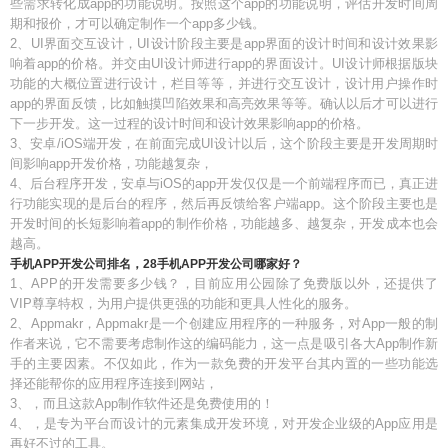
些需求转化成app的功能说明。按照这个app的功能说明，评估开发时间周
期和报价，才可以确定制作一个app多少钱。
2、UI界面交互设计，UI设计阶段主要是app界面的设计时间和设计效果影
响着app的价格。并交由UI设计师进行app的界面设计。UI设计师根据版块
功能的大概位置进行设计，栏目等等，并进行交互设计，设计用户操作时
app的界面反馈，比如触摸凹陷效果和高亮效果等等。确认以后才可以进行
下一步开发。这一过程的设计时间和设计效果影响app的价格。
3、安卓/iOS端开发，在前面完成UI设计以后，这个阶段主要是开发周期时
间影响app开发价格，功能越复杂，
4、后台程序开发，安卓与iOS的app开发仅仅是一个前端程序而已，真正进
行功能实现的是后台的程序，然后再反馈给客户端app。这个阶段主要也是
开发时间的长短影响着app的制作价格，功能越多、越复杂，开发成本也会
越高。
手机APP开发公司排名，28手机APP开发公司哪家好？
1、APP的开发需要多少钱？，目前应用公园除了免费版以外，还提供了
VIP尊享特权，为用户提供更强的功能和更具人性化的服务。
2、Appmakr，Appmakr是一个创建应用程序的一种服务，对App一般的制
作者来说，它不需要考虑制作这的编码能力，这一点是吸引各大App制作新
手的主要因素。不仅如此，作为一款免费的开发平台其内置的一些功能选
择还能帮你的应用程序连接到网站，
3、，而且这款App制作软件还是免费使用的！
4、，是专为平台而设计的元素集成开发环境，对开发企业级的App应用是
再好不过的工具。