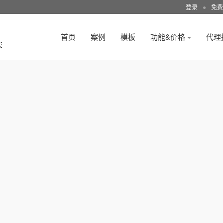
登录
●
免费
首页
案例
模板
功能&价格
代理
3