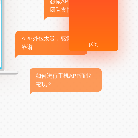
想做APP，但没有技术
团队支持
APP外包太贵，感觉不
[关闭]
靠谱
如何进行手机APP商业
变现？