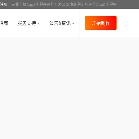
注册
专业手机App&小程序制作开发公司,免编程轻松制作App&小程序
招商
服务支持
公告&资讯
开始制作