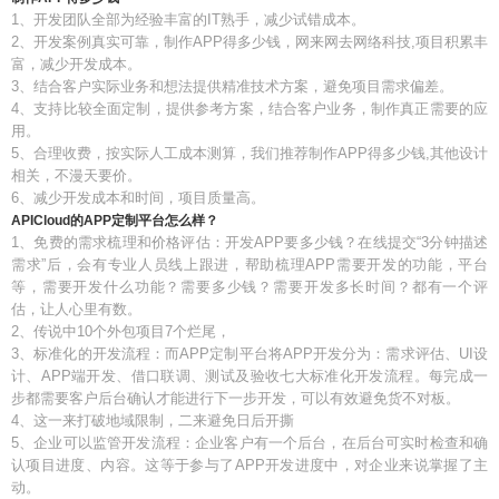
1、开发团队全部为经验丰富的IT熟手，减少试错成本。
2、开发案例真实可靠，制作APP得多少钱，网来网去网络科技,项目积累丰
富，减少开发成本。
3、结合客户实际业务和想法提供精准技术方案，避免项目需求偏差。
4、支持比较全面定制，提供参考方案，结合客户业务，制作真正需要的应
用。
5、合理收费，按实际人工成本测算，我们推荐制作APP得多少钱,其他设计
相关，不漫天要价。
6、减少开发成本和时间，项目质量高。
APICloud的APP定制平台怎么样？
1、免费的需求梳理和价格评估：开发APP要多少钱？在线提交“3分钟描述
需求”后，会有专业人员线上跟进，帮助梳理APP需要开发的功能，平台
等，需要开发什么功能？需要多少钱？需要开发多长时间？都有一个评
估，让人心里有数。
2、传说中10个外包项目7个烂尾，
3、标准化的开发流程：而APP定制平台将APP开发分为：需求评估、UI设
计、APP端开发、借口联调、测试及验收七大标准化开发流程。每完成一
步都需要客户后台确认才能进行下一步开发，可以有效避免货不对板。
4、这一来打破地域限制，二来避免日后开撕
5、企业可以监管开发流程：企业客户有一个后台，在后台可实时检查和确
认项目进度、内容。这等于参与了APP开发进度中，对企业来说掌握了主
动。