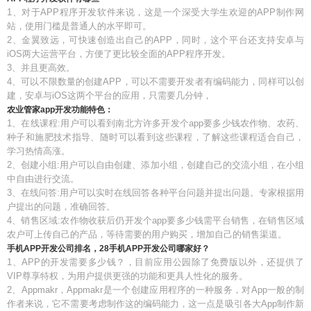
1、对于APP程序开发软件来说，这是一个深受大学生欢迎的APP制作网
站，使用门槛是普通人的水平即可。
2、金翼致远，可快速创造出自己的APP，同时，这个平台还支持安卓与
iOS两大运营平台，方便了更比较全面的APP程序开发。
3、并且更高效。
4、可以不限数量的创建APP，可以不需要开发者有编码能力，同样可以创
建，安卓与iOS这两个平台的应用，只需要几分钟，
农业管家app开发功能特色：
1、在线课程:用户可以看到南北方许多开发个app要多少钱农作物、农药、
种子和施肥技术指导、随时可以看到这些课程，了解这些课程适合自己，
学习热情高涨。
2、创建小组:用户可以自由创建、添加小组，创建自己的交流小组，在小组
中自由进行交流。
3、在线问答:用户可以实时在线回答各种平台问题并提出问题。专家根据用
户提出的问题，准确回答。
4、销售区域:农作物收获后仍开发个app要多少钱需平台销售，在销售区域
农户可上传自己的产品，等待需要的用户购买，增加自己的销售渠道。
手机APP开发公司排名，28手机APP开发公司哪家好？
1、APP的开发需要多少钱？，目前应用公园除了免费版以外，还提供了
VIP尊享特权，为用户提供更强的功能和更具人性化的服务。
2、Appmakr，Appmakr是一个创建应用程序的一种服务，对App一般的制
作者来说，它不需要考虑制作这的编码能力，这一点是吸引各大App制作新