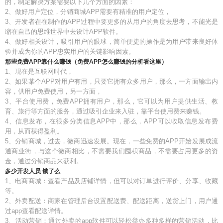
的，制定解决方案需要以下几个方面的因素：
2、做好用户定位，分销商城APP需要有精准的用户定位，
3、开发者在在制作的APP过程中要更多的从用户的角度去思考，不能光是
缩在自己的思维世界中去设计APP软件。
4、做好相关设计，吸引用户的眼球，简单便捷的操作是为用户带来良好体
验并成为你的APP忠实用户的关键影响因素。
那些免费APP靠什么赚钱（免费APP怎么赚钱的分析看这里）
1、现在是互联网时代，
2、如果某个APP对用户有用，只要它拥有众多用户，那么，一方面输出内
容，供用户免费使用，另一方面，
3、平台使用费，免费APP拥有用户，那么，它可以为用户提供生活、教
育、旅行等方面的服务，通过吸引企业来入驻，靠平台使用费来赚钱。
4、信息发布，在很多分类信息APP中，那么，APP可以收取信息发布费
用，从而获得盈利。
5、分销商城，过去，微商迅速发展。现在，一些免费的APP开始发展成流
通商业街，与这个微商相比，不需要我们囤积商品，不需要占用更多的资
金，通过分销商品来获利。
多少开发人员 饿了么
1、电商商城：查看产品及店铺详情，但可以对订单进行评价、分享、收藏
等。
2、外卖配送：商家在管理后台设置配送费、配送距离，送货上门，用户通
过app查看配送详情。
3、活动营销：通过外卖的app软件可以轻松举办多种多样的营销活动，比