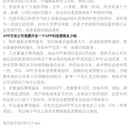
的大佬为我们分享的，小编都喜欢带上耳机，聆听几段。
2、里面有各个方面的书籍，文学，计算机，商场，职场，经济等多个方
面，能够，让我们领到无限卡，快乐的去看里面的各个种类的书籍。
3、为那些真正热爱学习的人准备的app!或许高考的时候没发挥好，或许因
为一些其它的原因，好的大学梦没有圆，但是大学的那些精品课程我们从
这里面学到，或者省级的精品课程，
APP开发公司透露开发一个APP到底需要多少钱
1、制作越复杂费用越高，室内装修的越美观大方，必须的原材料越高，室
内装修的時间越长，开发APP也是一样，如果功能繁多，
2、工作量越大费用越高，假如APP新项目是从0开始的，那样开发公司在
接任这种类新项目的情况下便会有比较多的“早期连接工作中”必须开展，另
外全部新项目从开始都明确项目合作，時间会较为长，成本费也会相对高
一些。所以，APP开发前是需要规划的，清晰的知道需要什么功能，才能
更有效的让开发公司理解你的想法，参考一下别人是怎样做的，再跟开发
公司说明自己有什么需求。
3、质量越高费用越高，同样的APP，质量要求不同，价格不同。例如，用
户界面是漂亮的，用户体验效果是充分的，总体设计是高端的，还是针对
特定的人们进行了简化等，所有这些都需要专业的设计师来设计。
4、平台越多费用越高，目前主流的APP平台主要包含三大类：IOS（苹果
系统）、所以每个平台上的开发费用都是需要独立计算的。
每天提升知识的几个app