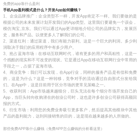
免费的app靠什么盈利
手机App盈利模式是什么？开发App如何赚钱？
1、企业品牌推广：企业类型不一样，开发App肯定不一样。我们要做的是
根据公司的未来发展计划开发我们的App类型。这里我们要避免一个误会，
模仿淘宝,京东。我们可以通过App更详细地介绍公司的品牌实力，发展历
史，服务和产品。以便更多人了解我们的公司。
2、渠道红利：通过渠道，我们有能力获利。这是一个巨大的利润。多少利
润取决于我们的应用程序中有多少用户。
3、抢占蓝海市场：在移动互联网时代，谁有更多的用户和高粘性，这是一
个残酷的现实和不可改变的现状。它是通过App在移动互联网行业中常用的
手段之一，占据了蓝海市场。
4、商业竞争：我们可以发现，在App行业，同样的服务产品是有偿和免费
的，这是为什么？这是一种转移，竞争对手的流动通过自由形式分发给我
们。在App中，这是目前用于区分市场的更常见策略之一。
5、收获利润：App市场越来越细分，巨头无法在每个细分市场开发自己的
App，当巨头转向收购潜在的创业公司时，这也是许多创业公司获得高额回
报的方式。
6、衍生市场：利用您的免费业务吸引更多客户，然后提高其他模块中其他
产品的盈利能力，达到间接销售的目的，这是现在越来越多的人所做的。
那些免费APP靠什么赚钱（免费APP怎么赚钱的分析看这里）