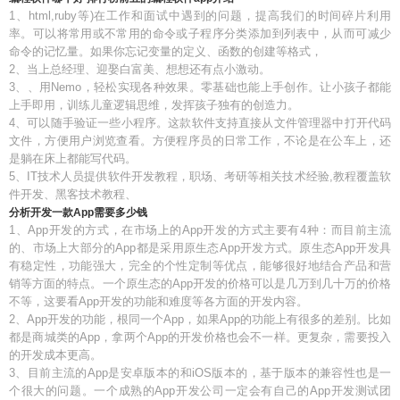
1、html,ruby等)在工作和面试中遇到的问题，提高我们的时间碎片利用
率。可以将常用或不常用的命令或子程序分类添加到列表中，从而可减少
命令的记忆量。如果你忘记变量的定义、函数的创建等格式，
2、当上总经理、迎娶白富美、想想还有点小激动。
3、、用Nemo，轻松实现各种效果。零基础也能上手创作。让小孩子都能
上手即用，训练儿童逻辑思维，发挥孩子独有的创造力。
4、可以随手验证一些小程序。这款软件支持直接从文件管理器中打开代码
文件，方便用户浏览查看。方便程序员的日常工作，不论是在公车上，还
是躺在床上都能写代码。
5、IT技术人员提供软件开发教程，职场、考研等相关技术经验,教程覆盖软
件开发、黑客技术教程、
分析开发一款App需要多少钱
1、App开发的方式，在市场上的App开发的方式主要有4种：而目前主流
的、市场上大部分的App都是采用原生态App开发方式。原生态App开发具
有稳定性，功能强大，完全的个性定制等优点，能够很好地结合产品和营
销等方面的特点。一个原生态的App开发的价格可以是几万到几十万的价格
不等，这要看App开发的功能和难度等各方面的开发内容。
2、App开发的功能，根同一个App，如果App的功能上有很多的差别。比如
都是商城类的App，拿两个App的开发价格也会不一样。更复杂，需要投入
的开发成本更高。
3、目前主流的App是安卓版本的和iOS版本的，基于版本的兼容性也是一
个很大的问题。一个成熟的App开发公司一定会有自己的App开发测试团