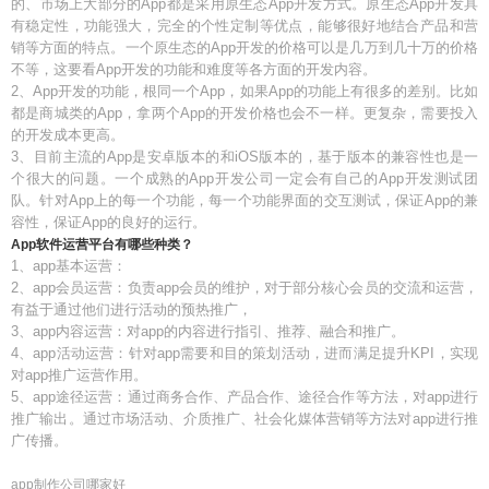
的、市场上大部分的App都是采用原生态App开发方式。原生态App开发具
有稳定性，功能强大，完全的个性定制等优点，能够很好地结合产品和营
销等方面的特点。一个原生态的App开发的价格可以是几万到几十万的价格
不等，这要看App开发的功能和难度等各方面的开发内容。
2、App开发的功能，根同一个App，如果App的功能上有很多的差别。比如
都是商城类的App，拿两个App的开发价格也会不一样。更复杂，需要投入
的开发成本更高。
3、目前主流的App是安卓版本的和iOS版本的，基于版本的兼容性也是一
个很大的问题。一个成熟的App开发公司一定会有自己的App开发测试团
队。针对App上的每一个功能，每一个功能界面的交互测试，保证App的兼
容性，保证App的良好的运行。
App软件运营平台有哪些种类？
1、app基本运营：
2、app会员运营：负责app会员的维护，对于部分核心会员的交流和运营，
有益于通过他们进行活动的预热推广，
3、app内容运营：对app的内容进行指引、推荐、融合和推广。
4、app活动运营：针对app需要和目的策划活动，进而满足提升KPI，实现
对app推广运营作用。
5、app途径运营：通过商务合作、产品合作、途径合作等方法，对app进行
推广输出。通过市场活动、介质推广、社会化媒体营销等方法对app进行推
广传播。
app制作公司哪家好