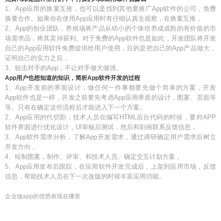
1、App应用的换量互推，也可以是找到其他要推广App软件的公司，免费
换量合作。如果你在使用App应用时有仔细认真去观察，在换量互推，
2、App的创业团队，养殖场将产品从幼小的个体培养成成熟的有价值的市
场需求品，将其卖掉获利。对于免费的App软件也是如此，开发团队将开发
自己的App应用软件免费提供给用户使用，目的是把自己的App产品做大，
证明自己的实力之后，
3、狙击对手的App，不让对手做大做强。
App用户也想知道的知识，简析App软件开发的过程
1、App开发前的界面设计，做任何一件事都要先做个简单的方案，开发
App软件也是一样，开发之前要先考虑App应用界面的设计，图案、页面等
等。只有在确定这些流程后才能进入下一个方案。
2、App应用的代切割，技术人员在编写HTML后台代码的时候，要对APP
软件界面进行优化设计，UI审核后测试，然后和刻画联系反馈信息，
3、App软件需求分析，了解App开发需求，通过调研确定用户需求后树立
开发方向，
4、绘制图案，制作、评审、和技术人员、确定交互计划方案，
5、App应用发布后跟踪，在应用软件开发完成后，上架到应用市场，反馈
信息，帮助技术人员在下一次改版的时候丰富应用功能。
企业做app的优势表现在哪里