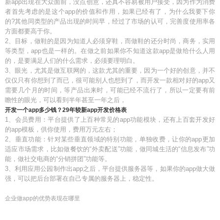
新app出现在大众面前，没点创意，还真不容易被用户接受，因为作为消费
者首先考虑的是这个app的价值和作用，如果已经有了，为什么我要下你
的?其他同类型的产品出现的时间早，经过了市场的认可，完善度使用率各
方面都要高于你。
2、目标，做鞋的是因为知道人必须穿鞋，而做鞋的还分时尚，商务，实用
等类型，app也是一样的。在做之前如果你不知道这款app是做给什么人用
的，是要满足人们的什么需求，必须要理明白。
3、眼光，尤其是做互联网的，这款尤其的重要，因为一个好的创意，并不
仅仅只有你想到了而已，很可能别人也想到了，而开发一款相对好的app又
需要几个月的时间，等产品出来时，可能已经不流行了，所以一定要有前
瞻性的眼光，可以看到半年甚至一年之后，
开发一个app多少钱？29年较新app开发价格表
1、会员费用：平台提供了上百种常见的app功能模块，还有上百套开发好
的app模板，供你使用，费用万元左右；
2、垂直功能：针对某些垂直领域的特别功能，单独收费，让你的app更加
适应市场需求，比如做餐饮的“外卖配送”功能，做同城生活的“信息发布”功
能，做社交电商的“分销拼团”功能等。
3、利用应用公园制作出app之后，平台提供服务器等，如果你的app做大做
强，可以把后台部署在自己专属的服务器上，稳定性。
企业做app的优势表现在哪里