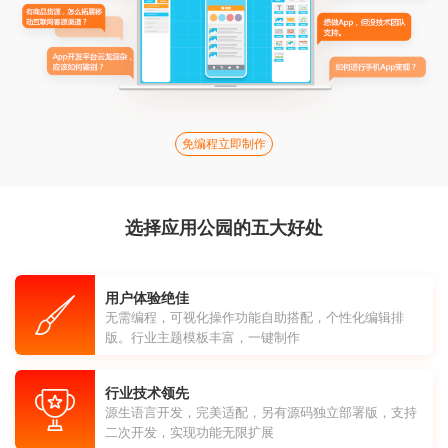
免编程立即制作
选择应用公园的五大好处
用户体验绝佳
无需编程，可视化操作功能自助搭配，个性化编辑排
版。行业主题模板丰富，一键制作
行业技术领先
源生语言开发，完美适配，另有源码独立部署版，支持
二次开发，实现功能无限扩展