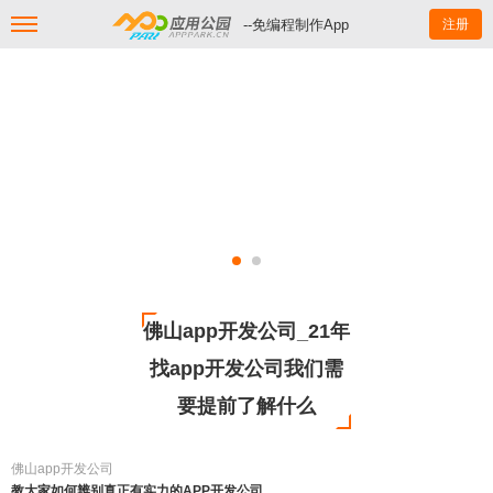
--免编程制作App
注册
佛山app开发公司_21年
找app开发公司我们需
要提前了解什么
佛山app开发公司
教大家如何辨别真正有实力的APP开发公司