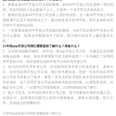
1、要看这家APP开发公司当前的规模，好的APP开发公司会拥有一系列流
程，而这些流程上也会配备不少人，只是有一个名字而无具体的实力。
2、要看的是这家APP开发公司业务人员的专业性，当一家APP开发公司的
规模属于还是不错的情况之下，因为您是来开发APP的，而不是来听讲关
于APP开发的知识的，
3、一定要看这家APP开发公司实施过的案例，当然不是这家APP开发公司
说什么案例，如果这些都提供不了的话，因为他们在技术上确实毫无长
处。
21年找app开发公司我们需要提前了解什么？准备什么？
1、企业移动战略的确定，在寻找一家app开发公司之前，先确定企业的整
体移动战略。例如，该应用希望吸引谁注册和使用？一旦你确定了应用程
序开发的方向，然后选择合适的开发平台和应用开发公司。
2、强大的应用程序开发公司，目前国内应用开发公司喜忧参半，真相大
白，在寻找应用开发公司之前，我们首先要知道，想进一步合作的应用开
发公司是否具备以下条件：要有一支专业的技术团队来负责你的应用程序
开发项目，这个应用开发公司必须有相关的成功经验，以便熟悉道路。在
确定合作之前，一定要到公司现场检查，以便你能很好地了解它。
3、致力于交流，在寻找应用开发公司之前，双方应配备长期的沟通人员，
在项目中，如果遇到问题可以及时沟通和修改，避免出现问题，努力工
作，造成很大的浪费时间。
21年找app开发公司我们需要提前了解什么