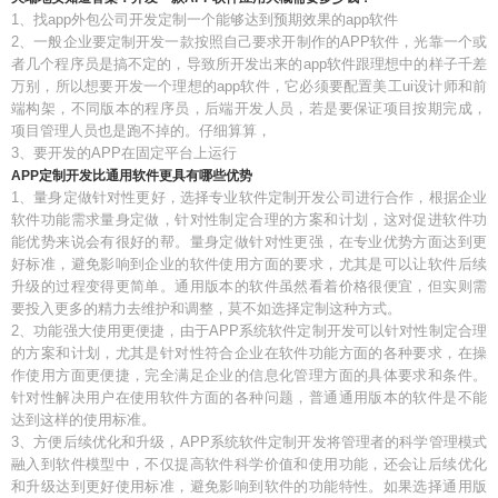
1、找app外包公司开发定制一个能够达到预期效果的app软件
2、一般企业要定制开发一款按照自己要求开制作的APP软件，光靠一个或
者几个程序员是搞不定的，导致所开发出来的app软件跟理想中的样子千差
万别，所以想要开发一个理想的app软件，它必须要配置美工ui设计师和前
端构架，不同版本的程序员，后端开发人员，若是要保证项目按期完成，
项目管理人员也是跑不掉的。仔细算算，
3、要开发的APP在固定平台上运行
APP定制开发比通用软件更具有哪些优势
1、量身定做针对性更好，选择专业软件定制开发公司进行合作，根据企业
软件功能需求量身定做，针对性制定合理的方案和计划，这对促进软件功
能优势来说会有很好的帮。量身定做针对性更强，在专业优势方面达到更
好标准，避免影响到企业的软件使用方面的要求，尤其是可以让软件后续
升级的过程变得更简单。通用版本的软件虽然看着价格很便宜，但实则需
要投入更多的精力去维护和调整，莫不如选择定制这种方式。
2、功能强大使用更便捷，由于APP系统软件定制开发可以针对性制定合理
的方案和计划，尤其是针对性符合企业在软件功能方面的各种要求，在操
作使用方面更便捷，完全满足企业的信息化管理方面的具体要求和条件。
针对性解决用户在使用软件方面的各种问题，普通通用版本的软件是不能
达到这样的使用标准。
3、方便后续优化和升级，APP系统软件定制开发将管理者的科学管理模式
融入到软件模型中，不仅提高软件科学价值和使用功能，还会让后续优化
和升级达到更好使用标准，避免影响到软件的功能特性。如果选择通用版