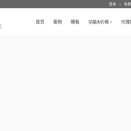
登录
●
免费
首页
案例
模板
功能&价格
代理
3