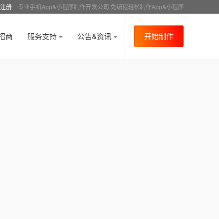
注册
专业手机App&小程序制作开发公司,免编程轻松制作App&小程序
招商
服务支持
公告&资讯
开始制作