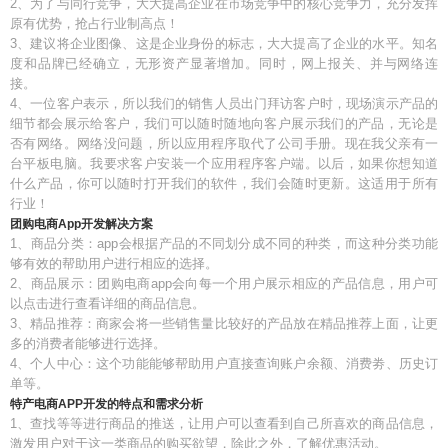
2、为了与同行竞争，大大提高企业在市场竞争中的核心竞争力，充分发挥
原有优势，抢占行业制高点！
3、建议将企业图像、这是企业身份的标志，大大提高了企业的水平。知名
度和品牌已经确立，无形资产显著增加。同时，网上报关、并与网络连
接。
4、一位客户表示，所以我们的销售人员出门拜访客户时，现场演示产品的
细节都会展示给客户，我们可以随时随地向客户展示我们的产品，无论是
否有网络。网络没问题，所以应用程序取代了公司手册。现在我父亲有一
台平板电脑。我要求客户安装一个应用程序客户端。以后，如果你想知道
什么产品，你可以随时打开我们的软件，我们会随时更新。这适用于所有
行业！
团购电商App开发解决方案
1、商品分类：app会根据产品的不同划分成不同的种类，而这种分类功能
够有效的帮助用户进行相应的选择。
2、商品展示：团购电商app会向每一个用户展示相应的产品信息，用户可
以点击进行查看详细的商品信息。
3、精品推荐：商家会将一些销售量比较好的产品放在精品推荐上面，让更
多的消费者能够进行选择。
4、个人中心：这个功能能够帮助用户直接查询账户余额、消费劵、历史订
单等。
特产电商APP开发的特点和需求分析
1、查找等等进行商品的推送，让用户可以查看到自己所喜欢的商品信息，
激发用户对于这一类商品的购买欲望，除此之外，了解优惠活动。