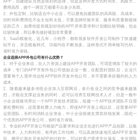
APP，自建团队当然是很好的选择，但是这种开发方式时间长、风险大，
费用高昂，烧个一两百万都看不出多少东西。
2、外包定制，比较适合中小企业，可以避免自建团队的高风险、高成本。
但时间和费用也不会太短和太低，尽量选择经验丰富、服务和质量都能保
证的乙方，如果你提前规划好你的APP,所有需求和计划都比较明确，也会
比较快速，所以事先做好规划非常重要，
3、SaaS模板化，近几年，小程序，都有很多软件开发公司制作了快速建
站平台，并且模板样式、功能均在不断加多。这种形式不用单独写代码，
省时省力省钱。
企业选择APP外包公司有什么优势？
1、对于企业来说，在人力资源上建设APP开发团队，可谓是增加了较大的
成本，专门的APP开发外包公司犹如企业一般，在配置好团队后，企业只
需要将个人需求传达给APP软件开发外包公司，并不需要承担额外的人力
成本。
2、随着越来越多传统企业加入互联网后，各行各业之间的竞争越来越激
烈，才能在支撑起业务的同时，还可以培养互联网技术人才，但是一般中
小企业很难培养出一个APP开发技术团队，组建一个APP技术团队不仅需
要耗费时间，还需要耗费人力物力，即使APP开发上线以后，还需要APP
运营团队，长时间消耗企业资金，中小企业很难支撑其持续发展，因此一
个优质的APP开发公司，省时省力省钱。
3、专业的APP开发公司根据产品要求和企业文化进行APP产品创新，以集
中技术、人力和时间，有序的工作结构，可以高效快速地完成APP开发项
目。网开亿面在开发APP的过程中，可以对客户需求充分落实，专业团队