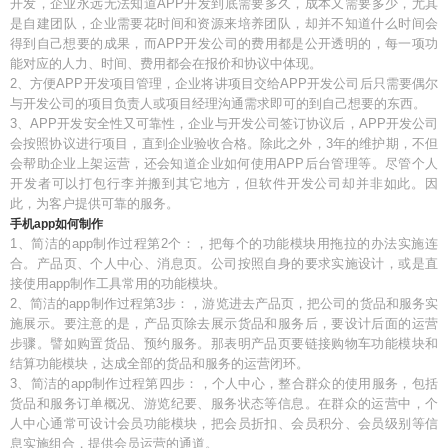
开发，企业永远无法知道APP开发到底需要多久，成本又需要多少，尤其
是自建团队，企业需要花时间和资源来培养团队，却并不知道什么时间会
得到自己想要的成果，而APP开发公司的费用都是公开透明的，每一项功
能对应的人力、时间、费用都会在报价和协议中体现。
2、方便APP开发项目管理，企业将讲项目交给APP开发公司后只需要偶尔
与开发公司的项目负责人或项目经理沟通需求即可的到自己想要的东西。
3、APP开发安全性又可靠性，企业与开发公司签订协议后，APP开发公司
会按照协议进行项目，直到企业验收合格。除此之外，3年的维护期，不但
会帮助企业上架运营，还会知道企业如何使用APP后台管理等。尽管个人
开发者可以打包行李并搬到其它地方，但软件开发公司却并非如此。因
此，为客户提供可靠的服务。
手机app如何制作
1、简洁的app制作过程第2个：，把每个的功能模块用拖拉的办法实施连
合。产品页、个人中心、消息页。公司按照自身的要求实施设计，或是直
接使用app制作工具常用的功能模块。
2、简洁的app制作过程第3步：，游览进去产品页，把公司的货品和服务实
施展示。要注意的是，产品页除去展示货品和服务后，要设计后面的运营
步骤。譬如购置货品、预约服务。那表明产品页要链接购物车功能模块和
结算功能模块，达成全部的货品和服务的运营闭环。
3、简洁的app制作过程第四步：，个人中心，整合群众的使用服务，包括
货品和服务订单概况、游览纪要、服务状态等信息。在群众的运营中，个
人中心通常可设计会员功能模块，把会员折扣、会员积分、会员级别等信
息实施组合，提供会员运营的通道。