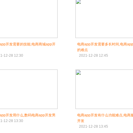
app开发需要的技能,电商商城app开
电商app开发需要多长时间,电商ap
的难点
1-12-28 12:30
2021-12-28 12:45
app开发用什么,数码电商app开发男
电商app开发有什么功能难点,电商
1-12-28 13:30
开发
2021-12-28 13:45