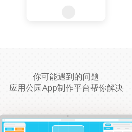
你可能遇到的问题
应用公园App制作平台帮你解决