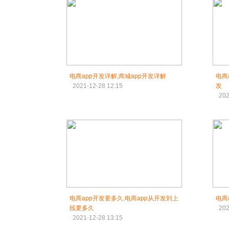
电商app开发详解,商城app开发详解
电商
2021-12-28 12:15
发
202
电商app开发要多久,电商app从开发到上
电商
线要多久
202
2021-12-28 13:15