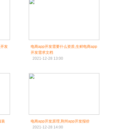
p开发
电商app开发需要什么资质,生鲜电商app
开发需求文档
2021-12-28 13:00
服装
电商app开发原理,荆州app开发报价
2021-12-28 14:00