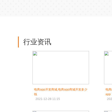
行业资讯
电商app开发商城,电商app商城开发多少
电商
钱
app
2021-12-28 11:15
202