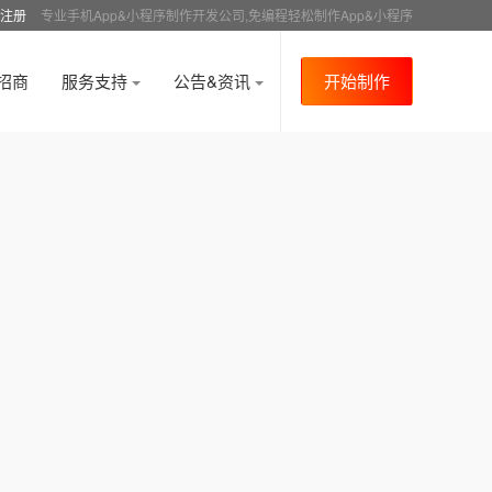
注册
专业手机App&小程序制作开发公司,免编程轻松制作App&小程序
招商
服务支持
公告&资讯
开始制作