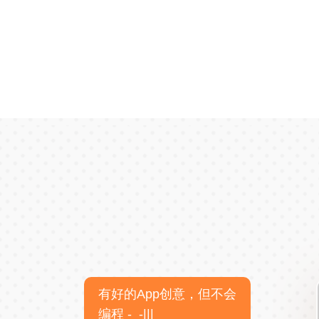
有好的App创意，但不会
编程 -_-|||