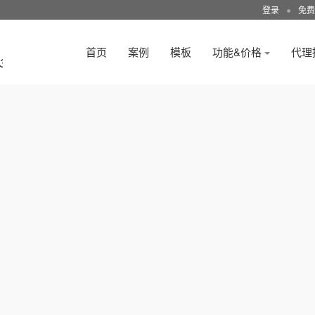
登录
●
免费
首页
案例
模板
功能&价格
代理
3