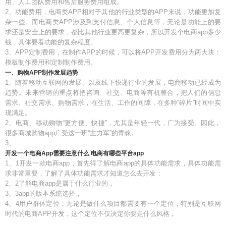
用、人工团队费用和售后服务费用组成。
2、功能费用，电商类APP相对于其他的行业类型的APP来说，功能更加复
杂一些。而电商类APP涉及到支付信息、个人信息等，无论是功能上的要
求还是安全上的要求，都比其他行业更高更复杂，所以开发个电商app多少
钱，具体要看功能的复杂程度。
3、APP定制费用，在制作APP的时候，可以将APP开发费用分为两大块：
模板制作费用和定制制作费用。
一、购物APP制作发展趋势
1、随着移动互联网的发展、以及线下快递行业的发展，电商移动已经成为
趋势。未来营销的重点将把咨询、社交、电商等有机整合，把人们的信息
需求、社交需求、购物需求，在生活、工作的间隙，在多种“碎片”时间中实
现满足。
2、电商、移动购物“更方便、快捷”，尤其是年轻一代，广为接受。因此，
很多商城购物app广受这一班“主力军”的青睐。
3、
开发一个电商App需要注意什么 电商有哪些平台app
1、1开发一款电商app，首先得了解电商app的具体功能需求，具体功能需
求非常重要，了解了具体功能需求才知道怎么去开发；
2、2了解电商app是属于什么行业的，
3、3app的版本系统选择，
4、4用户群体定位：无论是做什么项目都需要有一个定位，特别是互联网
时代的电商APP开发，这个定位不仅决定你要走什么风格，