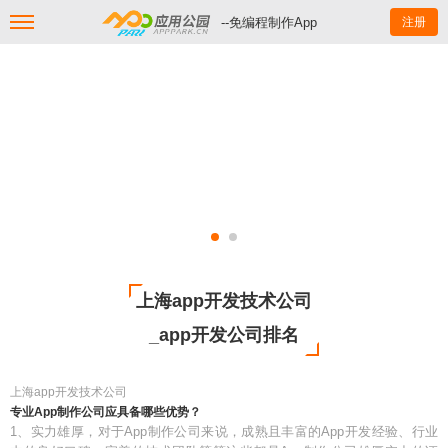
--免编程制作App
注册
上海app开发技术公司
_app开发公司排名
上海app开发技术公司
专业App制作公司应具备哪些优势？
1、实力雄厚，对于App制作公司来说，成熟且丰富的App开发经验、行业