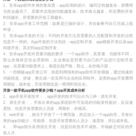
1、安卓app软件本身的复杂度：app应用的设计、编写过程越复杂，那费用
当然会越高了。其要求实现的功能越复杂，技术难点越多，所花费的开发
时间越长，所需要的开发工期越长。
2、安卓app开发工作范围：如果是已做好设计，并自备帐号自己完成上线
申请，
3、安卓app开发的方法：不同的开发方法其需要的人员配置和开发的过程
也是不一样的。App开发的方法包括：app定制开发、app模板开发以及app
间接开发。其次到app定制开发，
4、安卓app开发对质量功能的要求：一个app软件，其质量、功能等不同，
那么价格肯定也会受影响，企业都会是想要为自己的产品进行定制开发
app，在质量功能需求上，都是比较严格，那么，在价格方面，
5、一些模板app开发公司，则是利用现有的app软件开发模板，通过快速的
功能筛选、拼凑，整合成一款实用与企业的应用软件。这类的app开发费用
周期短，成本低，开发周期也是一两周时间左右。
开发一款手机app软件要多少钱？app开发成本分析
1、app开发开发技术：，app开发的技术可以分为三种：原生开发、
2、原生开发：，开发出来的app系统软件可实现的功能多性能好，反应速
度快，但是开发需要的人员多，周期长，价格高。
3、web开发：，相当于开发了一个网页版，然后加入一个app的壳，开发出
来的app功能少，性能差，但是开发需要的人员少，速度快，所以成本低。
4、，即app部分采用原生开发，但是目前技术不成熟，市场缺乏对应的开
发人才。