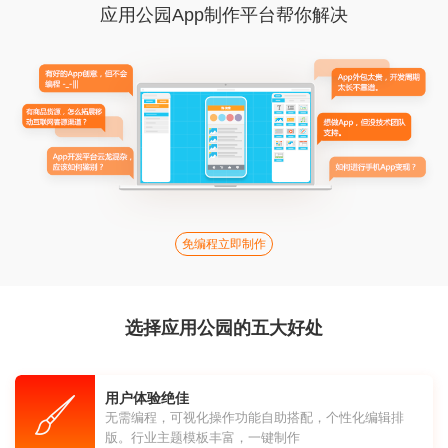
应用公园App制作平台帮你解决
免编程立即制作
选择应用公园的五大好处
用户体验绝佳
无需编程，可视化操作功能自助搭配，个性化编辑排
版。行业主题模板丰富，一键制作