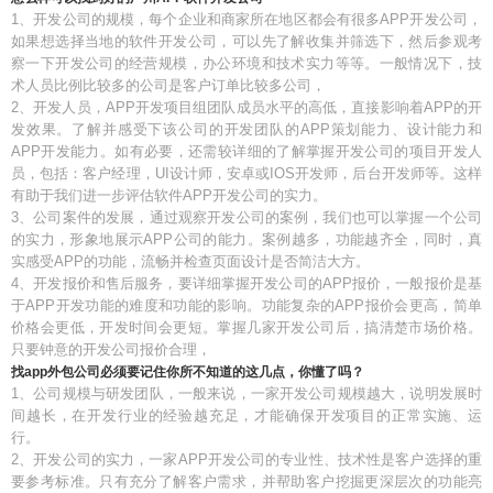
1、开发公司的规模，每个企业和商家所在地区都会有很多APP开发公司，
如果想选择当地的软件开发公司，可以先了解收集并筛选下，然后参观考
察一下开发公司的经营规模，办公环境和技术实力等等。一般情况下，技
术人员比例比较多的公司是客户订单比较多公司，
2、开发人员，APP开发项目组团队成员水平的高低，直接影响着APP的开
发效果。了解并感受下该公司的开发团队的APP策划能力、设计能力和
APP开发能力。如有必要，还需较详细的了解掌握开发公司的项目开发人
员，包括：客户经理，UI设计师，安卓或IOS开发师，后台开发师等。这样
有助于我们进一步评估软件APP开发公司的实力。
3、公司案件的发展，通过观察开发公司的案例，我们也可以掌握一个公司
的实力，形象地展示APP公司的能力。案例越多，功能越齐全，同时，真
实感受APP的功能，流畅并检查页面设计是否简洁大方。
4、开发报价和售后服务，要详细掌握开发公司的APP报价，一般报价是基
于APP开发功能的难度和功能的影响。功能复杂的APP报价会更高，简单
价格会更低，开发时间会更短。掌握几家开发公司后，搞清楚市场价格。
只要钟意的开发公司报价合理，
找app外包公司必须要记住你所不知道的这几点，你懂了吗？
1、公司规模与研发团队，一般来说，一家开发公司规模越大，说明发展时
间越长，在开发行业的经验越充足，才能确保开发项目的正常实施、运
行。
2、开发公司的实力，一家APP开发公司的专业性、技术性是客户选择的重
要参考标准。只有充分了解客户需求，并帮助客户挖掘更深层次的功能亮