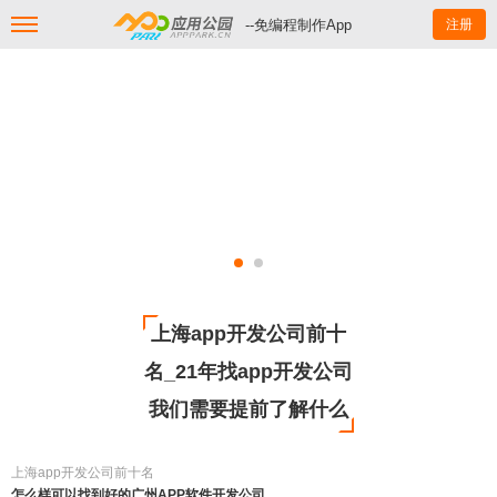
--免编程制作App
注册
上海app开发公司前十
名_21年找app开发公司
我们需要提前了解什么
上海app开发公司前十名
怎么样可以找到好的广州APP软件开发公司