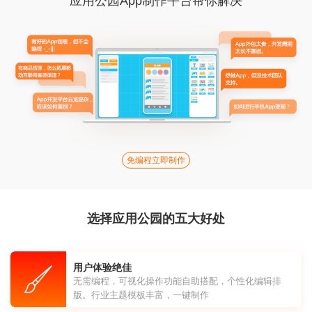
应用公园App制作平台帮你解决
免编程立即制作
选择应用公园的五大好处
用户体验绝佳
无需编程，可视化操作功能自助搭配，个性化编辑排
版。行业主题模板丰富，一键制作