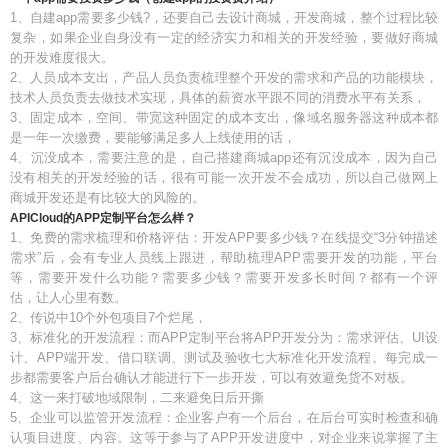
1、自建app需要多少钱?，还要自己去设计商城，开发商城，整个过程比较
复杂，如果企业自身没有一定的经济实力和相关的开发经验，要做好商城
的开发难度很大。
2、人员成本支出，产品人员负责梳理整个开发的需求和产品的功能模块，
技术人员负责去做技术实现，具体的薪资水平跟不同的消费水平有关系，
3、固定成本，空间、带宽这种固定的成本支出，像域名服务器这种成本都
是一年一次缴费，要能够满足多人上线使用的话，
4、沉没成本，需要注意的是，自己搭建商城app还有沉没成本，因为自己
没有相关的开发经验的话，很有可能一次开发不会成功，所以自己做网上
商城开发还是有比较大的风险的。
APICloud的APP定制平台怎么样？
1、免费的需求梳理和价格评估：开发APP要多少钱？在线提交“3分钟描述
需求”后，会有专业人员线上跟进，帮助梳理APP需要开发的功能，平台
等，需要开发什么功能？需要多少钱？需要开发多长时间？都有一个评
估，让人心里有数。
2、传说中10个外包项目7个烂尾，
3、标准化的开发流程：而APP定制平台将APP开发分为：需求评估、UI设
计、APP端开发、借口联调、测试及验收七大标准化开发流程。每完成一
步都需要客户后台确认才能进行下一步开发，可以有效避免货不对板。
4、这一来打破地域限制，二来避免日后开撕
5、企业可以监管开发流程：企业客户有一个后台，在后台可实时检查和确
认项目进度、内容。这等于参与了APP开发进度中，对企业来说掌握了主