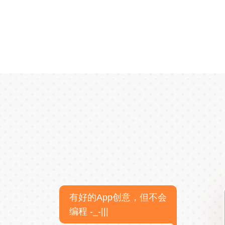
有好的App创意，但不会
编程 -_-|||