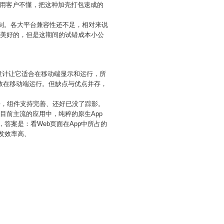
用客户不懂，把这种加壳打包速成的
限制。各大平台兼容性还不足，相对来说
是美好的，但是这期间的试错成本小公
的设计让它适合在移动端显示和运行，所
可放在移动端运行。但缺点与优点并存，
良好，组件支持完善、还好已没了踪影。
，目前主流的应用中，纯粹的原生App
答案是：看Web页面在App中所占的
发效率高、