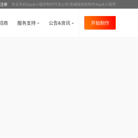
注册
专业手机App&小程序制作开发公司,免编程轻松制作App&小程序
招商
服务支持
公告&资讯
开始制作