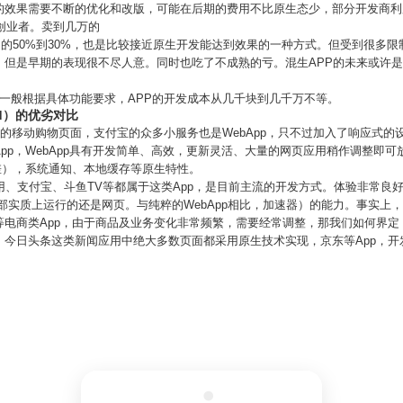
的效果需要不断的优化和改版，可能在后期的费用不比原生态少，部分开发商利
骗创业者。卖到几万的
PP的50%到30%，也是比较接近原生开发能达到效果的一种方式。但受到很多
。但是早期的表现很不尽人意。同时也吃了不成熟的亏。混生APP的未来或许
一般根据具体功能要求，APP的开发成本从几千块到几千万不等。
id）的优劣对比
京东的移动购物页面，支付宝的众多小服务也是WebApp，只不过加入了响应式
pp，WebApp具有开发简单、高效，更新灵活、大量的网页应用稍作调整即
极差），系统通知、本地缓存等原生特性。
是采用、支付宝、斗鱼TV等都属于这类App，是目前主流的开发方式。体验非常
内部实质上运行的还是网页。与纯粹的WebApp相比，加速器）的能力。事实上
电商类App，由于商品及业务变化非常频繁，需要经常调整，那我们如何界定，
，今日头条这类新闻应用中绝大多数页面都采用原生技术实现，京东等App，开