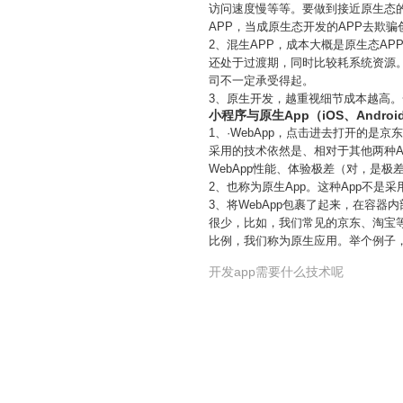
访问速度慢等等。要做到接近原生态
APP，当成原生态开发的APP去欺
2、混生APP，成本大概是原生态A
还处于过渡期，同时比较耗系统资源
司不一定承受得起。
3、原生开发，越重视细节成本越高。
小程序与原生App（iOS、Andro
1、·WebApp，点击进去打开的是
采用的技术依然是、相对于其他两种A
WebApp性能、体验极差（对，是
2、也称为原生App。这种App不
3、将WebApp包裹了起来，在容器
很少，比如，我们常见的京东、淘宝等
比例，我们称为原生应用。举个例子
开发app需要什么技术呢