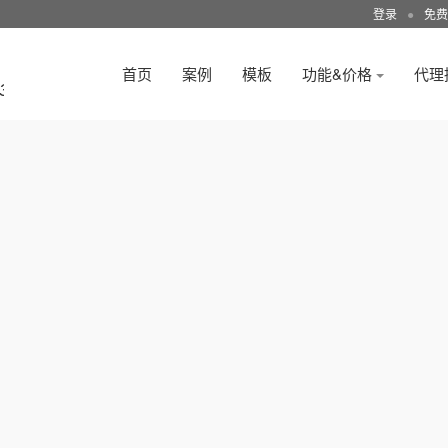
登录
●
免费
首页
案例
模板
功能&价格
代理
3