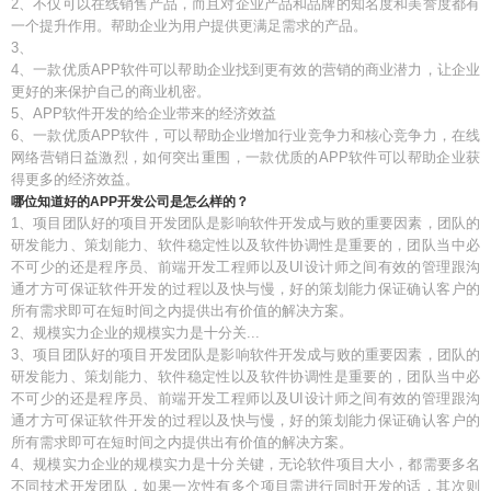
2、不仅可以在线销售产品，而且对企业产品和品牌的知名度和美誉度都有
一个提升作用。帮助企业为用户提供更满足需求的产品。
3、
4、一款优质APP软件可以帮助企业找到更有效的营销的商业潜力，让企业
更好的来保护自己的商业机密。
5、APP软件开发的给企业带来的经济效益
6、一款优质APP软件，可以帮助企业增加行业竞争力和核心竞争力，在线
网络营销日益激烈，如何突出重围，一款优质的APP软件可以帮助企业获
得更多的经济效益。
哪位知道好的APP开发公司是怎么样的？
1、项目团队好的项目开发团队是影响软件开发成与败的重要因素，团队的
研发能力、策划能力、软件稳定性以及软件协调性是重要的，团队当中必
不可少的还是程序员、前端开发工程师以及UI设计师之间有效的管理跟沟
通才方可保证软件开发的过程以及快与慢，好的策划能力保证确认客户的
所有需求即可在短时间之内提供出有价值的解决方案。
2、规模实力企业的规模实力是十分关...
3、项目团队好的项目开发团队是影响软件开发成与败的重要因素，团队的
研发能力、策划能力、软件稳定性以及软件协调性是重要的，团队当中必
不可少的还是程序员、前端开发工程师以及UI设计师之间有效的管理跟沟
通才方可保证软件开发的过程以及快与慢，好的策划能力保证确认客户的
所有需求即可在短时间之内提供出有价值的解决方案。
4、规模实力企业的规模实力是十分关键，无论软件项目大小，都需要多名
不同技术开发团队，如果一次性有多个项目需进行同时开发的话，其次则