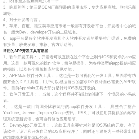
2、ios系统的应用商城只有一个，
3、豌豆荚等；第三是OEM厂商预装的应用市场，华为应用商城、联想乐商
城等。
4、对于开发者而言，
5、苹果、百度、豌豆荚等应用市场一般都有开发者平台，开发者中心的域
名一般为Dev、developer开头的二级域名。
6、app平台是各个软件开发商和个人软件开发者的重要推广渠道，免费的
有换量、较先发布、推荐、官方活动等。
常用的APP开发工具有那些
1、软件开发工具：，开发者可以直接在这个平台上制作IOS和安卓的app应
用。这是一款可视化的操作软件，简单易操作。为各种类型的app提供相应
的模版，以及各个模版相应的常见功能，
2、APPMakr软件开发工具：，这也是一款可视化的开发工具，里面带有功
能齐全的DIY工具包，用户可以根据自己的需求DIY设计自己需要的APP软
件。目前AppMakr工具大部分是针对IOS系统开发的。
3、软件开发工具：，当然，这个程序并不能让你创建下一个愤怒的小鸟或
者。
4、，这是一款目前国外比较流行的app软件开发工具，工具整合了整合
YouTube,,Ustream,Topspin,Google资讯，RSS,并可以使用其提供的内容管
理系统更新资讯，也可自行修改应用细节。
5、DevmyApp开发工具：，这款工具主要针对的是IOS系统的开发。有了
该软件，设计和开发自己的iOS应用程序了，同时还可避免为一些经常出现
的功能模块重复编写代码，